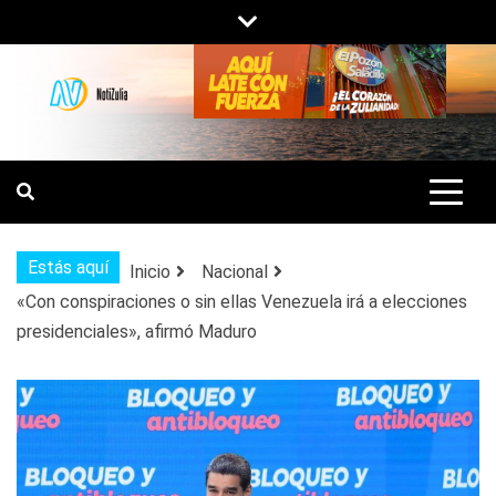
Saltar
al
contenido
NOTIZULIA
NOTICIAS DEL ZULIA, VENEZUELA Y
DE INTERÉS GENERAL.
Estás aquí
Inicio
Nacional
«Con conspiraciones o sin ellas Venezuela irá a elecciones
presidenciales», afirmó Maduro