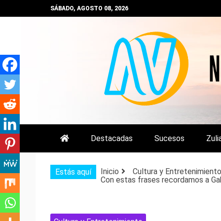
Saltar
SÁBADO, AGOSTO 08, 2026
al
contenido
NOTIZULIA
NOTICIAS DEL ZULIA, VENEZUE
Destacadas
Sucesos
Zuli
Inicio
Cultura y Entretenimient
Estás aquí
Con estas frases recordamos a Gab