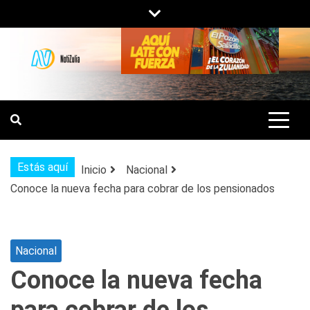
Saltar
al
contenido
NOTIZULIA
NOTICIAS DEL ZULIA, VENEZUELA Y
DE INTERÉS GENERAL.
Estás aquí
Inicio
Nacional
Conoce la nueva fecha para cobrar de los pensionados
Nacional
Conoce la nueva fecha
para cobrar de los