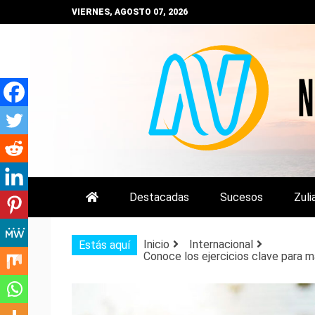
Saltar
VIERNES, AGOSTO 07, 2026
al
contenido
NOTIZULIA
NOTICIAS DEL ZULIA, VENEZUE
Destacadas
Sucesos
Zuli
Inicio
Internacional
Estás aquí
Conoce los ejercicios clave para 