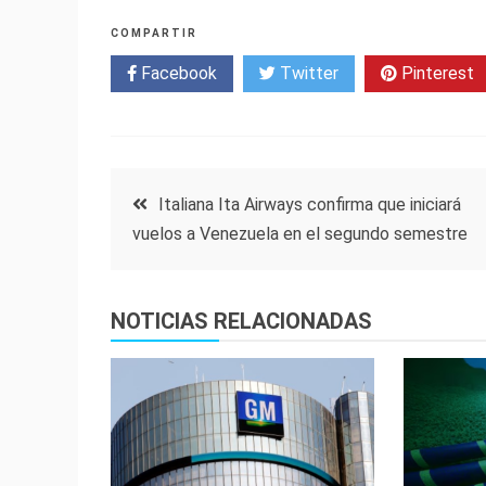
COMPARTIR
Facebook
Twitter
Pinterest
Navegación
Italiana Ita Airways confirma que iniciará
vuelos a Venezuela en el segundo semestre
de
entradas
NOTICIAS RELACIONADAS