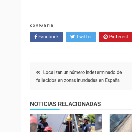
COMPARTIR
Facebook
Twitter
Pinterest
Navegación
Localizan un número indeterminado de
fallecidos en zonas inundadas en España
de
entradas
NOTICIAS RELACIONADAS