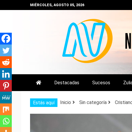
Saltar
MIÉRCOLES, AGOSTO 05, 2026
al
contenido
NOTIZULIA
NOTICIAS DEL ZULIA, VENEZUE
Destacadas
Sucesos
Zuli
Inicio
Sin categoría
Cristian
Estás aquí