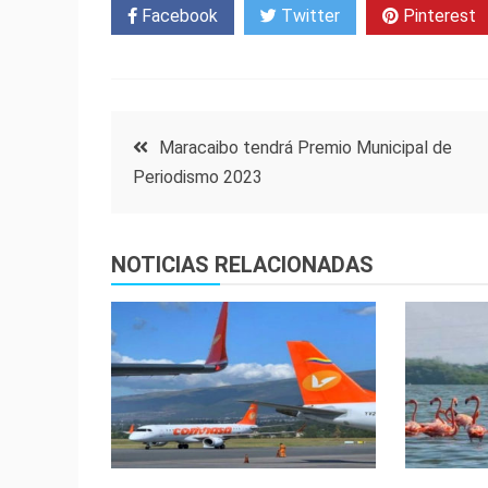
Facebook
Twitter
Pinterest
Navegación
Maracaibo tendrá Premio Municipal de
Periodismo 2023
de
entradas
NOTICIAS RELACIONADAS