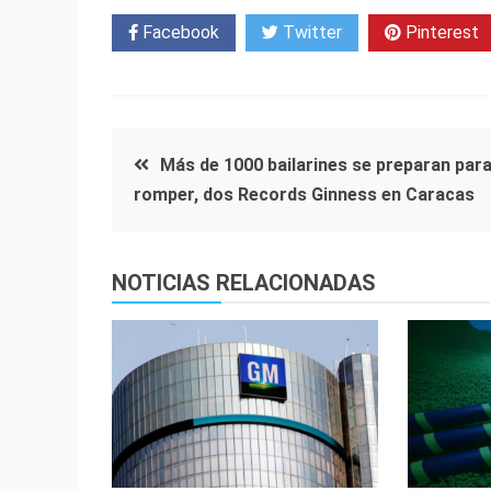
Facebook
Twitter
Pinterest
Navegación
Más de 1000 bailarines se preparan par
romper, dos Records Ginness en Caracas
de
entradas
NOTICIAS RELACIONADAS