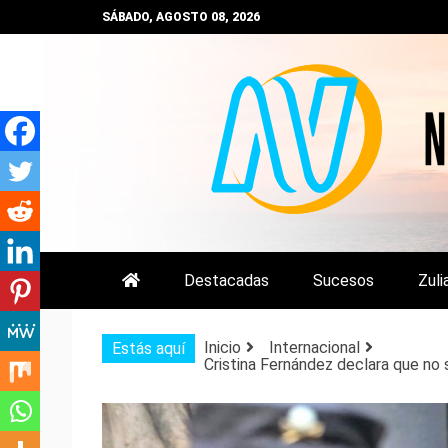
Saltar
SÁBADO, AGOSTO 08, 2026
al
contenido
NOTIZULIA
NOTICIAS DEL ZULIA, VENEZUE
Destacadas
Sucesos
Zuli
Inicio
Internacional
Estás aquí
Cristina Fernández declara que no