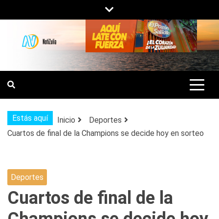
Saltar
al
contenido
NOTIZULIA
NOTICIAS DEL ZULIA, VENEZUELA Y
DE INTERÉS GENERAL.
Estás aquí
Inicio
Deportes
Cuartos de final de la Champions se decide hoy en sorteo
Deportes
Cuartos de final de la
Champions se decide hoy