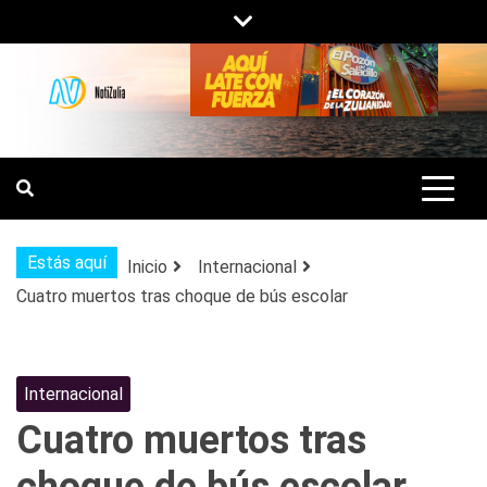
Saltar
al
contenido
NOTIZULIA
NOTICIAS DEL ZULIA, VENEZUELA Y
DE INTERÉS GENERAL.
Estás aquí
Inicio
Internacional
Cuatro muertos tras choque de bús escolar
Internacional
Cuatro muertos tras
choque de bús escolar