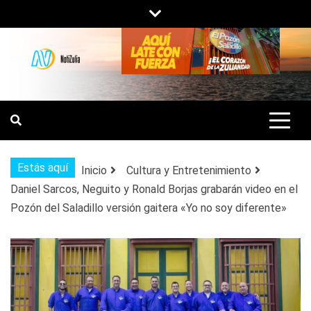
Saltar
al
contenido
NOTIZULIA
NOTICIAS DEL ZULIA, VENEZUELA Y
DE INTERÉS GENERAL.
Estás aquí
Inicio
Cultura y Entretenimiento
Daniel Sarcos, Neguito y Ronald Borjas grabarán video en el
Pozón del Saladillo versión gaitera «Yo no soy diferente»