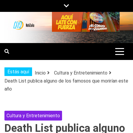
Saltar
al
contenido
NOTIZULIA
NOTICIAS DEL ZULIA, VENEZUELA Y
DE INTERÉS GENERAL.
Estás aquí
Inicio
Cultura y Entretenimiento
Death List publica alguno de los famosos que morirían este
año
Cultura y Entretenimiento
Death List publica alguno