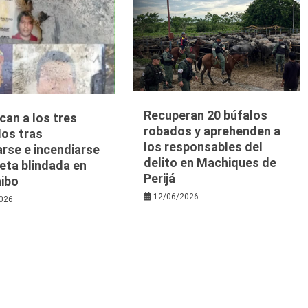
Recuperan 20 búfalos
ican a los tres
robados y aprehenden a
dos tras
los responsables del
arse e incendiarse
delito en Machiques de
eta blindada en
Perijá
ibo
12/06/2026
026