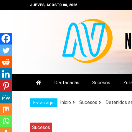
Saltar
JUEVES, AGOSTO 06, 2026
al
contenido
NOTIZULIA
NOTICIAS DEL ZULIA, VENEZUE
Destacadas
Sucesos
Zuli
Inicio
Sucesos
Detenidos se
Estás aquí
Sucesos