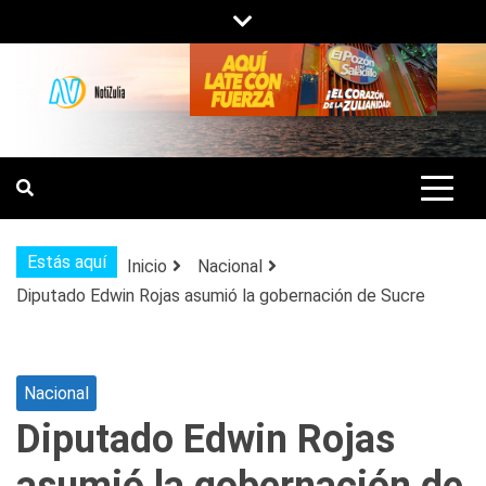
Saltar
al
contenido
NOTIZULIA
NOTICIAS DEL ZULIA, VENEZUELA Y
DE INTERÉS GENERAL.
Estás aquí
Inicio
Nacional
Diputado Edwin Rojas asumió la gobernación de Sucre
Nacional
Diputado Edwin Rojas
asumió la gobernación de