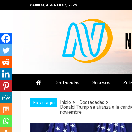
Saltar
SÁBADO, AGOSTO 08, 2026
al
contenido
NOTIZULIA
NOTICIAS DEL ZULIA, VENEZUE
Destacadas
Sucesos
Zuli
Inicio
Destacadas
Estás aquí
Donald Trump se afianza a la candid
noviembre