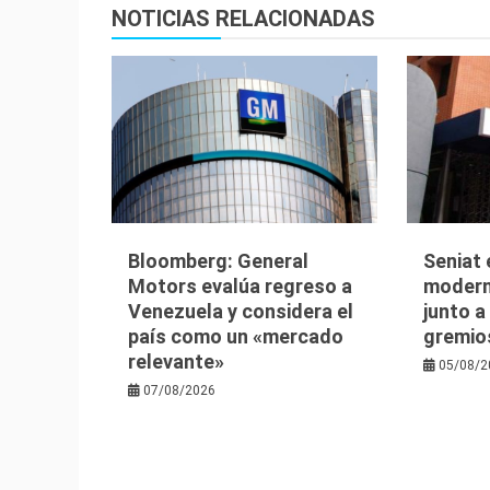
entradas
NOTICIAS RELACIONADAS
Bloomberg: General
Seniat 
Motors evalúa regreso a
moderni
Venezuela y considera el
junto a
país como un «mercado
gremio
relevante»
05/08/2
07/08/2026