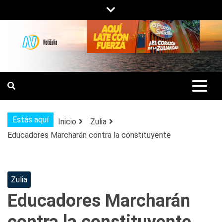
Saltar
al
contenido
NOTIZULIA
NOTICIAS DEL ZULIA, VENEZUELA Y
DE INTERÉS GENERAL.
Estás aquí
Inicio
Zulia
Educadores Marcharán contra la constituyente
Zulia
Educadores Marcharán
contra la constituyente