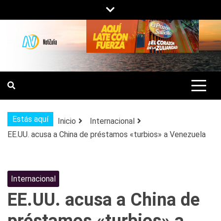
Saltar
al
contenido
NOTIZULIA
NOTICIAS DEL ZULIA, VENEZUELA Y
DE INTERÉS GENERAL.
Estás aquí
Inicio
Internacional
EE.UU. acusa a China de préstamos «turbios» a Venezuela
Internacional
EE.UU. acusa a China de
préstamos «turbios» a