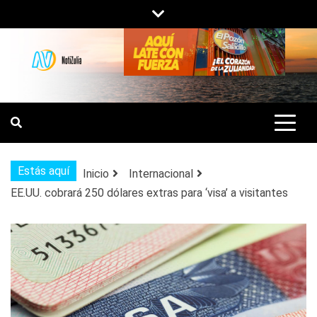
Saltar
al
contenido
NOTIZULIA
NOTICIAS DEL ZULIA, VENEZUELA Y
DE INTERÉS GENERAL.
Estás aquí
Inicio
Internacional
EE.UU. cobrará 250 dólares extras para ‘visa’ a visitantes