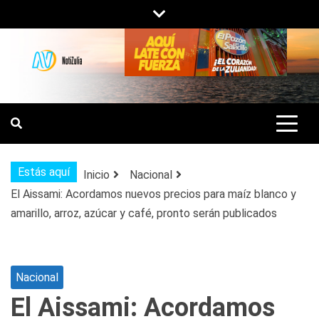
Saltar
al
contenido
NOTIZULIA
NOTICIAS DEL ZULIA, VENEZUELA Y
DE INTERÉS GENERAL.
Estás aquí
Inicio
Nacional
El Aissami: Acordamos nuevos precios para maíz blanco y
amarillo, arroz, azúcar y café, pronto serán publicados
Nacional
El Aissami: Acordamos