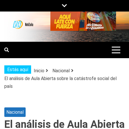
Saltar
al
contenido
NOTIZULIA
NOTICIAS DEL ZULIA, VENEZUELA Y
DE INTERÉS GENERAL.
Estás aquí
Inicio
Nacional
El análisis de Aula Abierta sobre la catástrofe social del
país
Nacional
El análisis de Aula Abierta