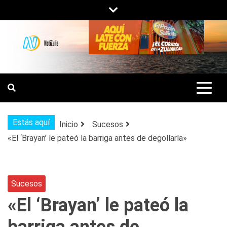
Saltar
al
contenido
NOTIZULIA
NOTICIAS DEL ZULIA, VENEZUELA Y
DE INTERÉS GENERAL.
Estás aquí
Inicio
Sucesos
«El ‘Brayan’ le pateó la barriga antes de degollarla»
Sucesos
«El ‘Brayan’ le pateó la
barriga antes de