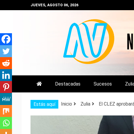
Saltar
JUEVES, AGOSTO 06, 2026
al
contenido
NOTIZULIA
NOTICIAS DEL ZULIA, VENEZUE
Destacadas
Sucesos
Zuli
Inicio
Zulia
El CLEZ aprobar
Estás aquí