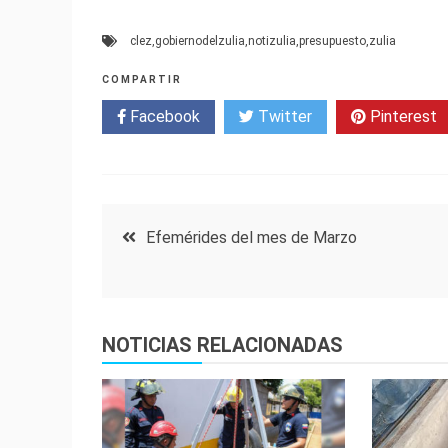
clez
,
gobiernodelzulia
,
notizulia
,
presupuesto
,
zulia
COMPARTIR
Facebook
Twitter
Pinterest
Navegación
Efemérides del mes de Marzo
de
entradas
NOTICIAS RELACIONADAS