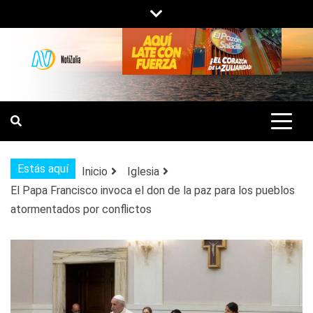
Saltar
al
contenido
NOTIZULIA
NOTICIAS DEL ZULIA, VENEZUELA Y
DE INTERÉS GENERAL.
Estás aquí
Inicio
Iglesia
El Papa Francisco invoca el don de la paz para los pueblos
atormentados por conflictos