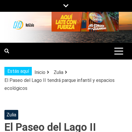
Saltar
al
contenido
NOTIZULIA
NOTICIAS DEL ZULIA, VENEZUELA Y
DE INTERÉS GENERAL.
Estás aquí
Inicio
Zulia
El Paseo del Lago II tendrá parque infantil y espacios
ecológicos
Zulia
El Paseo del Lago II