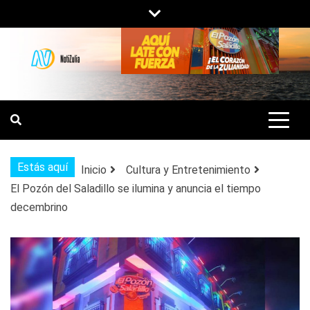
Saltar
al
contenido
NOTIZULIA
NOTICIAS DEL ZULIA, VENEZUELA Y
DE INTERÉS GENERAL.
Estás aquí
Inicio
Cultura y Entretenimiento
El Pozón del Saladillo se ilumina y anuncia el tiempo
decembrino