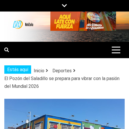
Saltar
al
contenido
NOTIZULIA
NOTICIAS DEL ZULIA, VENEZUELA Y
DE INTERÉS GENERAL.
Estás aquí
Inicio
Deportes
El Pozón del Saladillo se prepara para vibrar con la pasión
del Mundial 2026