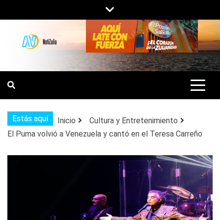
Saltar
al
contenido
NOTIZULIA
NOTICIAS DEL ZULIA, VENEZUELA Y
DE INTERÉS GENERAL.
Estás aquí
Inicio
Cultura y Entretenimiento
El Puma volvió a Venezuela y cantó en el Teresa Carreño