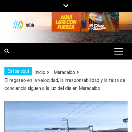
Saltar
al
contenido
NOTIZULIA
NOTICIAS DEL ZULIA, VENEZUELA Y
DE INTERÉS GENERAL.
Estás aquí
Inicio
Maracaibo
El regateo en la velocidad, la irresponsabilidad y la falta de
conciencia siguen a la luz del día en Maracaibo