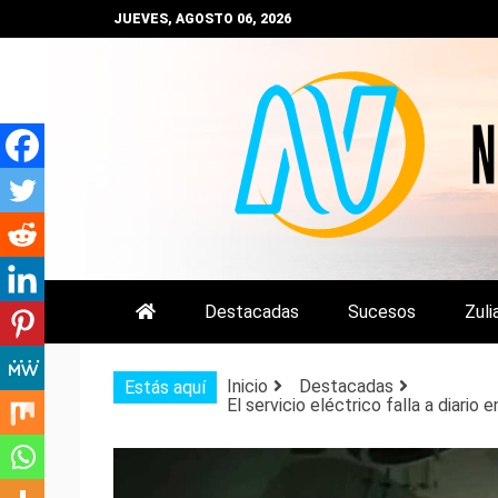
Saltar
JUEVES, AGOSTO 06, 2026
al
contenido
NOTIZULIA
NOTICIAS DEL ZULIA, VENEZUE
Destacadas
Sucesos
Zuli
Inicio
Destacadas
Estás aquí
El servicio eléctrico falla a diari