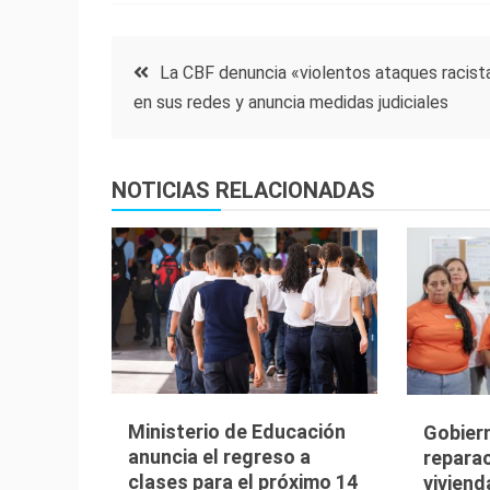
Navegación
La CBF denuncia «violentos ataques racist
en sus redes y anuncia medidas judiciales
de
entradas
NOTICIAS RELACIONADAS
Ministerio de Educación
Gobier
anuncia el regreso a
reparac
clases para el próximo 14
viviend