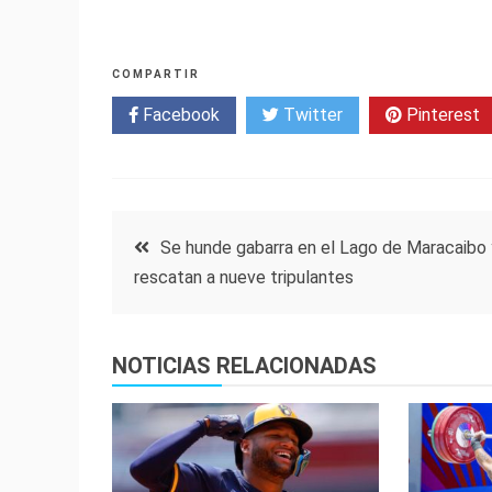
COMPARTIR
Facebook
Twitter
Pinterest
Navegación
Se hunde gabarra en el Lago de Maracaibo 
rescatan a nueve tripulantes
de
entradas
NOTICIAS RELACIONADAS