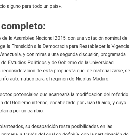
cio alguno para todo un país».
o completo:
te de la Asamblea Nacional 2015, con una votación nominal de
ige la Transición a la Democracia para Restablecer la Vigencia
e Venezuela, y con miras a una segunda discusión, programada
 de Estudios Políticos y de Gobierno de la Universidad
 reconsideración de esta propuesta que, de materializarse, se
triunfo automático para el régimen de Nicolás Maduro.
ctos potenciales que acarrearía la modificación del referido
ión del Gobierno interino, encabezado por Juan Guaidó, y cuyo
 clama por un cambio.
 planteados, su desaparición resta posibilidades en las
imaria, a través del cual se definiría, con la participación de