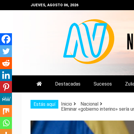
Saltar
JUEVES, AGOSTO 06, 2026
al
contenido
NOTIZULIA
NOTICIAS DEL ZULIA, VENEZUE
Destacadas
Sucesos
Zuli
Inicio
Nacional
Estás aquí
Eliminar «gobierno interino» sería