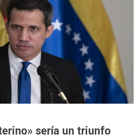
terino» sería un triunfo