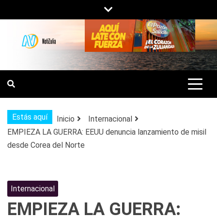
Saltar
al
contenido
NOTIZULIA
NOTICIAS DEL ZULIA, VENEZUELA Y
DE INTERÉS GENERAL.
Estás aquí
Inicio
Internacional
EMPIEZA LA GUERRA: EEUU denuncia lanzamiento de misil
desde Corea del Norte
Internacional
EMPIEZA LA GUERRA: