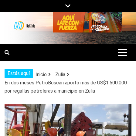
Saltar
al
contenido
NOTIZULIA
NOTICIAS DEL ZULIA, VENEZUELA Y
DE INTERÉS GENERAL.
Estás aquí
Inicio
Zulia
En dos meses PetroBoscán aportó más de US$1.500.000
por regalías petroleras a municipio en Zulia