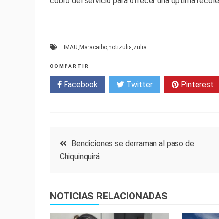
cobro del servicio para ofrecer una óptima recol
IMAU
,
Maracaibo
,
notizulia
,
zulia
COMPARTIR
Facebook
Twitter
Pinterest
Navegación
Bendiciones se derraman al paso de
Chiquinquirá
de
entradas
NOTICIAS RELACIONADAS