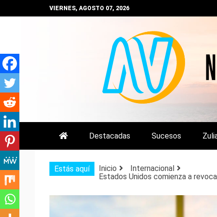
Saltar
VIERNES, AGOSTO 07, 2026
al
contenido
NOTIZULIA
NOTICIAS DEL ZULIA, VENEZUE
Destacadas
Sucesos
Zuli
Inicio
Internacional
Estás aquí
Estados Unidos comienza a revocar v