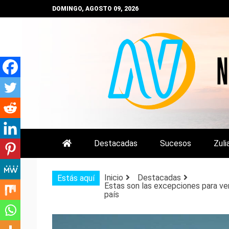
Saltar
DOMINGO, AGOSTO 09, 2026
al
contenido
NOTIZULIA
NOTICIAS DEL ZULIA, VENEZUE
Destacadas
Sucesos
Zuli
Inicio
Destacadas
Estás aquí
Estas son las excepciones para ve
país