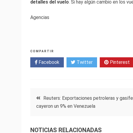
detalles del vuelo
. Si hay algún cambio en los vu
Agencias
COMPARTIR
Facebook
Twitter
Pinterest
Navegación
Reuters: Exportaciones petroleras y gasífe
cayeron un 9% en Venezuela
de
entradas
NOTICIAS RELACIONADAS