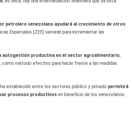
58
, es decir, hay una intermediación financiera que ya está
ctor petrolero venezolano ayudará al crecimiento de otros
as Especiales (ZEE) servirán para incrementar las
la autogestión productiva en el sector agroalimentario
,
, como método efectivo para hacer frente a las medidas
 ha establecido entre los sectores público y privado
permitirá
sar procesos productivos
en beneficio de los venezolanos.