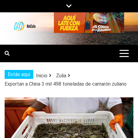
Saltar
al
contenido
NOTIZULIA
NOTICIAS DEL ZULIA, VENEZUELA Y
DE INTERÉS GENERAL.
Estás aquí
Inicio
Zulia
Exportan a China 3 mil 498 toneladas de camarón zuliano