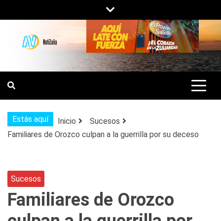
Saltar
al
contenido
NOTIZULIA
NOTICIAS DEL ZULIA, VENEZUELA Y
DE INTERÉS GENERAL.
Estás aquí
Inicio
Sucesos
Familiares de Orozco culpan a la guerrilla por su deceso
Sucesos
Familiares de Orozco
culpan a la guerrilla por