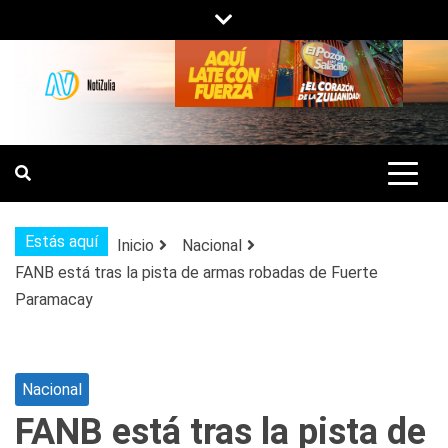
Saltar
al
contenido
NOTIZULIA
NOTICIAS DEL ZULIA, VENEZUELA Y
DE INTERÉS GENERAL.
Estás aquí
Inicio
Nacional
FANB está tras la pista de armas robadas de Fuerte
Paramacay
Nacional
FANB está tras la pista de