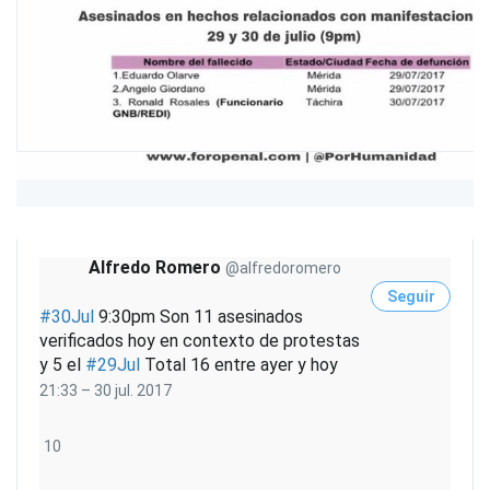
e
e
r
T
w
i
t
t
e
r
A
d
s
Alfredo Romero
@alfredoromero
Seguir
#
30Jul
9:30pm Son 11 asesinados
verificados hoy en contexto de protestas
y 5 el
#
29Jul
Total 16 entre ayer y hoy
21:33 – 30 jul. 2017
1
10
0