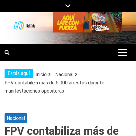
Saltar
al
contenido
NOTIZULIA
NOTICIAS DEL ZULIA, VENEZUELA Y
DE INTERÉS GENERAL.
Estás aquí
Inicio
Nacional
FPV contabiliza más de 5.000 arrestos durante
manifestaciones opositoras
Nacional
FPV contabiliza más de