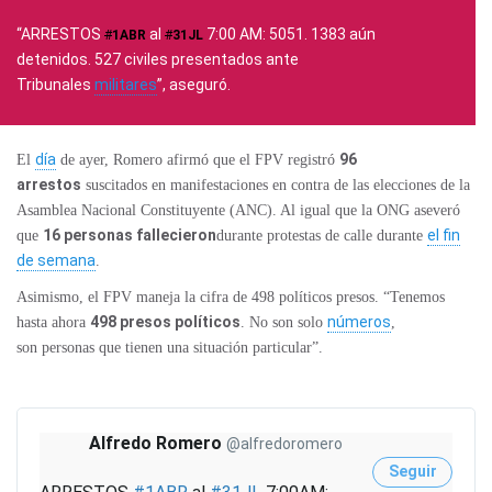
“ARRESTOS
al
7:00 AM: 5051. 1383 aún
#
1ABR
#
31JL
detenidos. 527 civiles presentados ante
Tribunales
militares
”, aseguró.
día
96
El
de ayer, Romero afirmó que el FPV registró
arrestos
suscitados en manifestaciones en contra de las elecciones de la
Asamblea Nacional Constituyente (ANC). Al igual que la ONG aseveró
16 personas fallecieron
el fin
que
durante protestas de calle durante
de semana
.
Asimismo, el FPV maneja la cifra de 498 políticos presos. “Tenemos
498 presos políticos
números
hasta ahora
. No son solo
,
son personas que tienen una situación particular”.
Alfredo Romero
@alfredoromero
Seguir