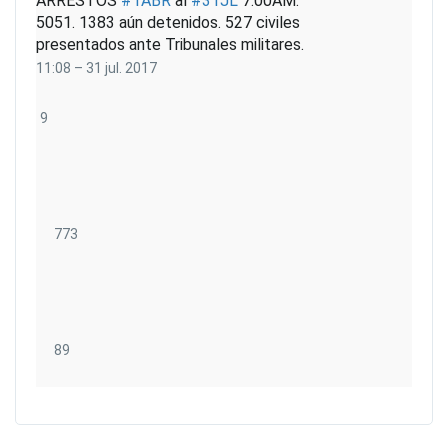
ARRESTOS
#
1ABR
al
#
31JL
7:00AM:
5051. 1383 aún detenidos. 527 civiles
presentados ante Tribunales militares.
11:08 – 31 jul. 2017
9
9
r
e
s
p
u
7
773
e
7
s
3
t
R
a
e
s
t
8
89
w
9
e
m
I
e
e
n
t
g
f