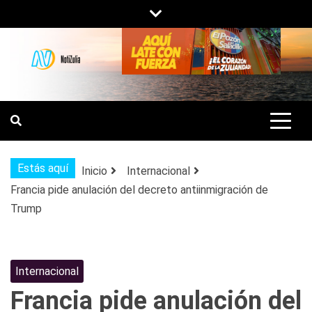
Saltar
al
contenido
NOTIZULIA
NOTICIAS DEL ZULIA, VENEZUELA Y
DE INTERÉS GENERAL.
Estás aquí
Inicio
Internacional
Francia pide anulación del decreto antiinmigración de
Trump
Internacional
Francia pide anulación del