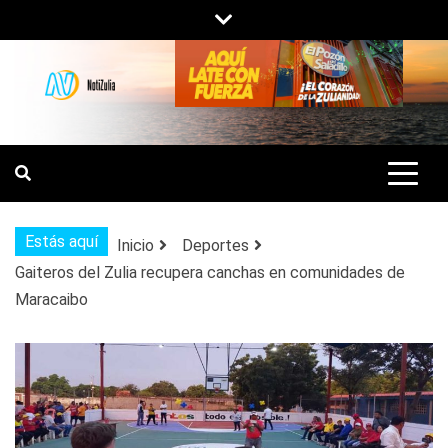
Saltar
al
contenido
NOTIZULIA
NOTICIAS DEL ZULIA, VENEZUELA Y
DE INTERÉS GENERAL.
Estás aquí
Inicio
Deportes
Gaiteros del Zulia recupera canchas en comunidades de
Maracaibo