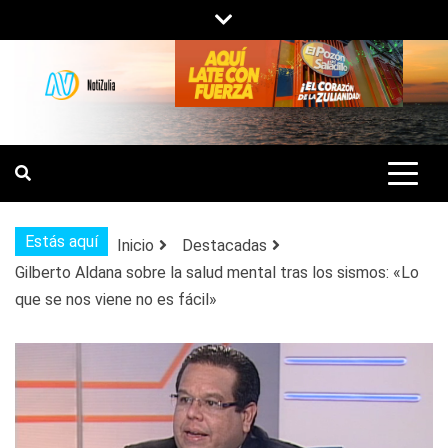
Saltar
al
contenido
NOTIZULIA
NOTICIAS DEL ZULIA, VENEZUELA Y
DE INTERÉS GENERAL.
Estás aquí
Inicio
Destacadas
Gilberto Aldana sobre la salud mental tras los sismos: «Lo
que se nos viene no es fácil»