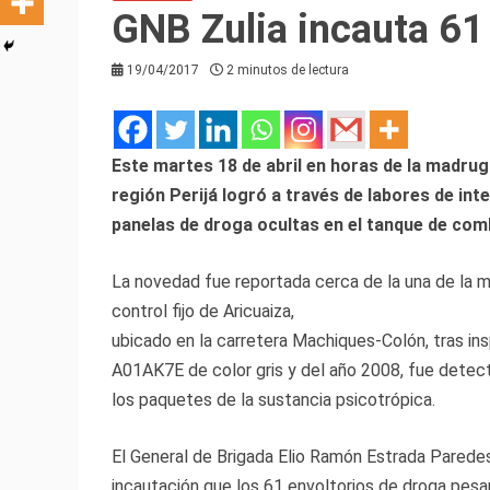
GNB Zulia incauta 61
19/04/2017
2 minutos de lectura
Este martes 18 de abril en horas de la madrug
región Perijá logró a través de labores de inte
panelas de
droga
ocultas en el tanque de com
La novedad fue reportada cerca de la una de la 
control fijo de Aricuaiza,
ubicado en la carretera Machiques-Colón, tras in
A01AK7E de color gris y del año 2008, fue detec
los paquetes de la sustancia psicotrópica.
El General de
Brigada
Elio Ramón Estrada Paredes
incautación que los 61 envoltorios de droga pesa