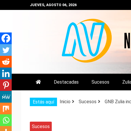
Saltar
JUEVES, AGOSTO 06, 2026
al
contenido
NOTIZULIA
NOTICIAS DEL ZULIA, VENEZUE
Destacadas
Sucesos
Zuli
Inicio
Sucesos
GNB Zulia in
Estás aquí
Sucesos