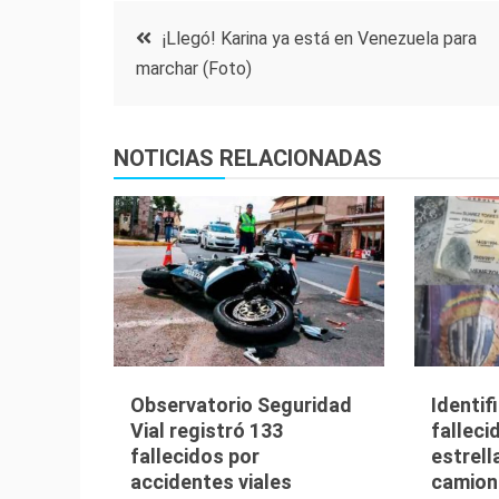
Navegación
¡Llegó! Karina ya está en Venezuela para
marchar (Foto)
de
entradas
NOTICIAS RELACIONADAS
Observatorio Seguridad
Identif
Vial registró 133
falleci
fallecidos por
estrell
accidentes viales
camion