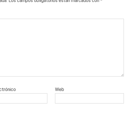
ada.
Los campos obligatorios están marcados con
*
ctrónico
Web