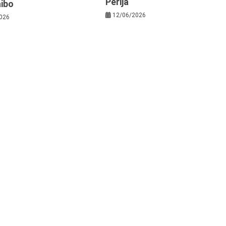
Perijá
ibo
12/06/2026
026