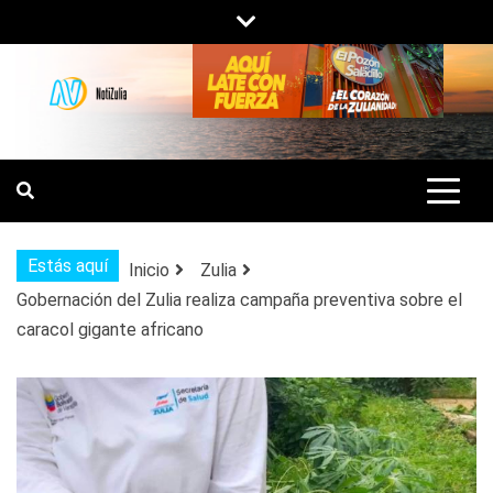
Saltar
al
contenido
NOTIZULIA
NOTICIAS DEL ZULIA, VENEZUELA Y
DE INTERÉS GENERAL.
Estás aquí
Inicio
Zulia
Gobernación del Zulia realiza campaña preventiva sobre el
caracol gigante africano