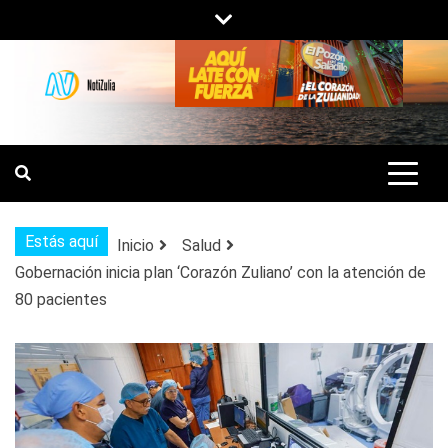
Saltar
al
contenido
NOTIZULIA
NOTICIAS DEL ZULIA, VENEZUELA Y
DE INTERÉS GENERAL.
Estás aquí
Inicio
Salud
Gobernación inicia plan ‘Corazón Zuliano’ con la atención de
80 pacientes