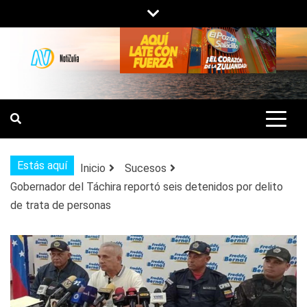
Saltar
al
contenido
NOTIZULIA
NOTICIAS DEL ZULIA, VENEZUELA Y
DE INTERÉS GENERAL.
Estás aquí
Inicio
Sucesos
Gobernador del Táchira reportó seis detenidos por delito
de trata de personas