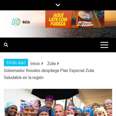
Saltar
al
contenido
NOTIZULIA
NOTICIAS DEL ZULIA, VENEZUELA Y
DE INTERÉS GENERAL.
Estás aquí
Inicio
Zulia
Gobernador Rosales despliega Plan Especial Zulia
Saludable en la región