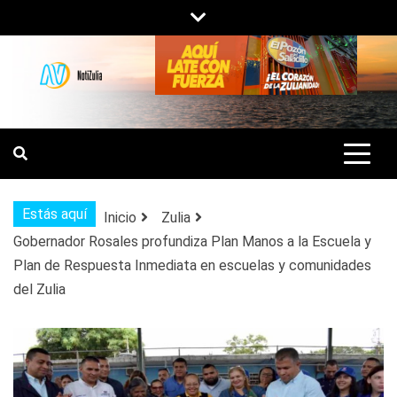
Saltar
al
contenido
NOTIZULIA
NOTICIAS DEL ZULIA, VENEZUELA Y
DE INTERÉS GENERAL.
Estás aquí
Inicio
Zulia
Gobernador Rosales profundiza Plan Manos a la Escuela y
Plan de Respuesta Inmediata en escuelas y comunidades
del Zulia