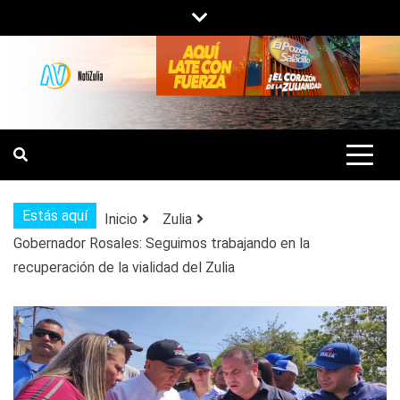
Saltar
al
contenido
NOTIZULIA
NOTICIAS DEL ZULIA, VENEZUELA Y
DE INTERÉS GENERAL.
Estás aquí
Inicio
Zulia
Gobernador Rosales: Seguimos trabajando en la
recuperación de la vialidad del Zulia